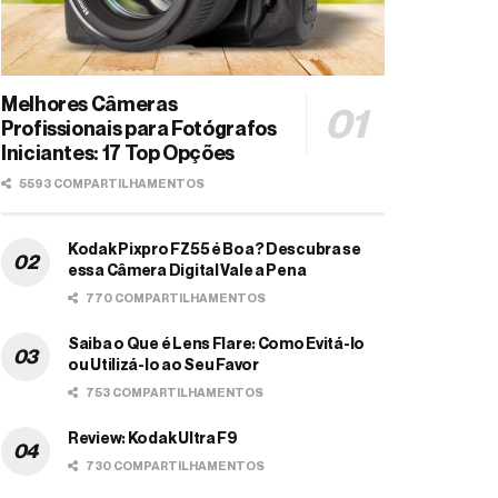
Melhores Câmeras
Profissionais para Fotógrafos
Iniciantes: 17 Top Opções
5593 COMPARTILHAMENTOS
Kodak Pixpro FZ55 é Boa? Descubra se
essa Câmera Digital Vale a Pena
770 COMPARTILHAMENTOS
Saiba o Que é Lens Flare: Como Evitá-lo
ou Utilizá-lo ao Seu Favor
753 COMPARTILHAMENTOS
Review: Kodak Ultra F9
730 COMPARTILHAMENTOS