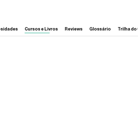
osidades
Cursos e Livros
Reviews
Glossário
Trilha d