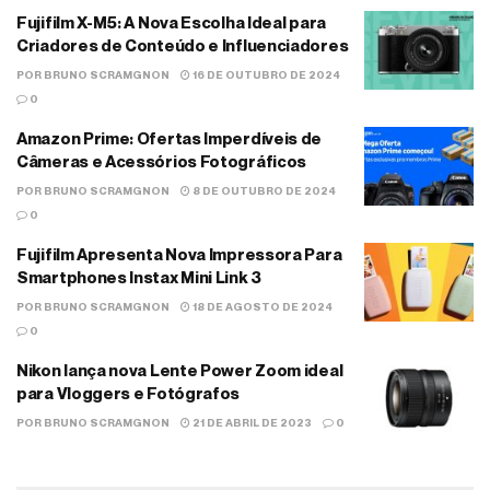
Fujifilm X-M5: A Nova Escolha Ideal para
Criadores de Conteúdo e Influenciadores
POR
BRUNO SCRAMGNON
16 DE OUTUBRO DE 2024
0
Amazon Prime: Ofertas Imperdíveis de
Câmeras e Acessórios Fotográficos
POR
BRUNO SCRAMGNON
8 DE OUTUBRO DE 2024
0
Fujifilm Apresenta Nova Impressora Para
Smartphones Instax Mini Link 3
POR
BRUNO SCRAMGNON
18 DE AGOSTO DE 2024
0
Nikon lança nova Lente Power Zoom ideal
para Vloggers e Fotógrafos
POR
BRUNO SCRAMGNON
21 DE ABRIL DE 2023
0