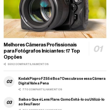
Melhores Câmeras Profissionais
para Fotógrafos Iniciantes: 17 Top
Opções
5592 COMPARTILHAMENTOS
Kodak Pixpro FZ55 é Boa? Descubra se essa Câmera
Digital Vale a Pena
770 COMPARTILHAMENTOS
Saiba o Que é Lens Flare: Como Evitá-lo ou Utilizá-lo
ao Seu Favor