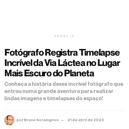
ANÚNCIO
Fotógrafo Registra Timelapse
Incrível da Via Láctea no Lugar
Mais Escuro do Planeta
Conheça a história desse incrível fotógrafo que
entrou numa grande aventura para realizar
lindas imagens e timelapses do espaço!
por
Bruno Scramgnon
21 de abril de 2023