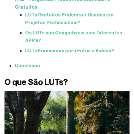
Gratuitos
LUTs Gratuitos Podem ser Usados em
Projetos Profissionais?
Os LUTs são Compatíveis com Diferentes
APPS?
LUTs Funcionam para Fotos e Vídeos?
Conclusão
O que São LUTs?