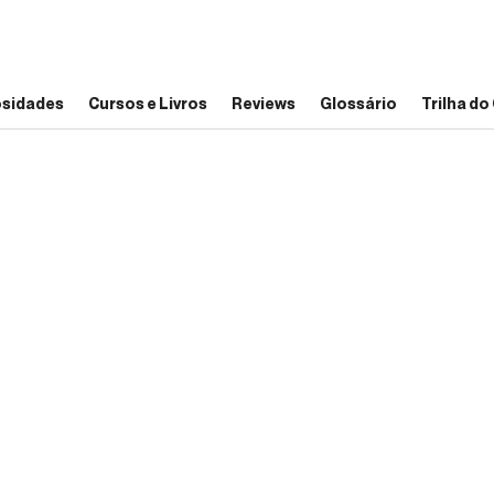
osidades
Cursos e Livros
Reviews
Glossário
Trilha d