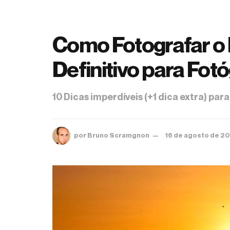
Como Fotografar o P
Definitivo para Fot
10 Dicas imperdíveis (+1 dica extra) para
por
Bruno Scramgnon
16 de agosto de 2