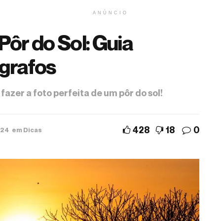
ANÚNCIO
ôr do Sol: Guia
ógrafos
 fazer a foto perfeita de um pôr do sol!
428
18
0
024
em
Dicas