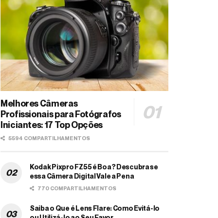
Melhores Câmeras
Profissionais para Fotógrafos
Iniciantes: 17 Top Opções
5594 COMPARTILHAMENTOS
Kodak Pixpro FZ55 é Boa? Descubra se
essa Câmera Digital Vale a Pena
770 COMPARTILHAMENTOS
Saiba o Que é Lens Flare: Como Evitá-lo
ou Utilizá-lo ao Seu Favor